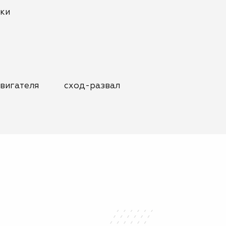
нки
вигателя
сход-развал