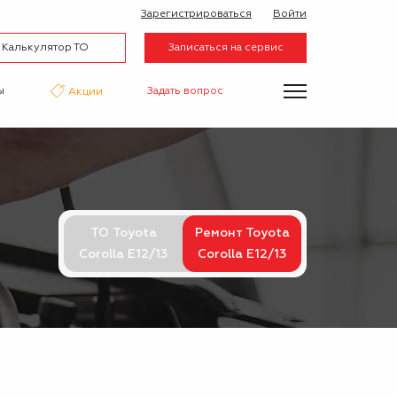
Зарегистрироваться
Войти
Калькулятор ТО
Записаться на сервис
ы
Задать вопрос
Акции
нтаж
Аквапринт
Эвакуатор
ТО Toyota
Ремонт Toyota
Corolla E12/13
Corolla E12/13