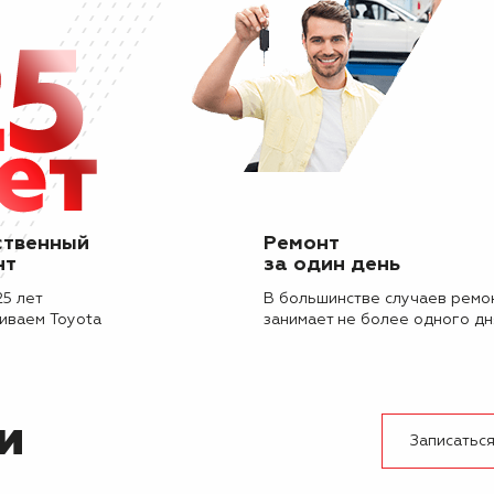
ственный
Ремонт
нт
за один день
25 лет
В большинстве случаев ремо
иваем Toyota
занимает не более одного дн
и
Записаться