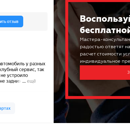
Воспользу
бесплатно
Мастера-консультан
радостью ответят н
расчет стоимости ус
индивидуальное пре
З