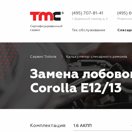
(495) 707-81-41
(495) 
1-Дорожный проезд, д. 5
Рязанский 
Сертифицированный
сервис
Тех.обслуживание
Слесар
Запчасти
Диагнос
Сервис Тойота
Калькулятор слесарного ремонта
О сервисе
Вопрос
Замена лобовог
Новости
Галерея
Corolla E12/13
Комплектация: