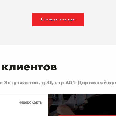
Все акции и скидки
 клиентов
 Энтузиастов, д 31, стр 40
1-Дорожный про