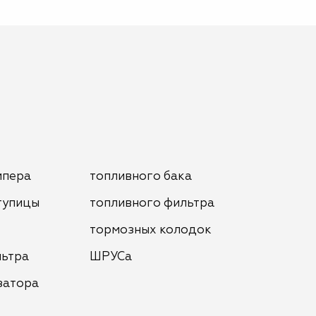
мпера
топливного бака
тупицы
топливного фильтра
тормозных колодок
льтра
ШРУСа
затора