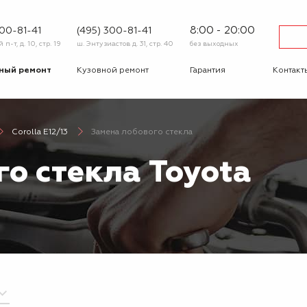
8:00 - 20:00
600-81-41
(495) 300-81-41
п-т, д. 10, стр. 19
ш. Энтузиастов д. 31, стр. 40
без выходных
ный ремонт
Кузовной ремонт
Гарантия
Контакт
тика
Сход-развал
Автострахование
Шиномо
Corolla E12/13
Замена лобового стекла
-ответ
Корпоративным
Бонусная
клиентам
программа
о стекла Toyota
Вакансии
Отзывы