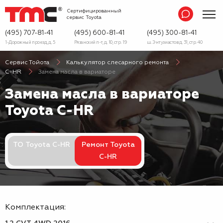
Сертифицированный
сервис
Toyota
(495) 707-81-41
(495) 600-81-41
(495) 300-81-41
1-Дорожный проезд, д. 5
Рязанский п-т, д. 10, стр. 19
ш. Энтузиастов д. 31, стр. 40
Сервис Тойота
Калькулятор слесарного ремонта
C-HR
Замена масла в вариаторе
Замена масла в вариаторе
Toyota C-HR
ТО Toyota C-HR
Ремонт Toyota
C-HR
Комплектация: