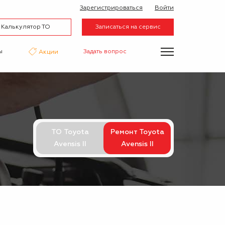
Зарегистрироваться
Войти
Калькулятор ТО
Записаться на сервис
ы
Задать вопрос
Акции
нтаж
Аквапринт
Эвакуатор
ТО Toyota
Ремонт Toyota
Avensis II
Avensis II