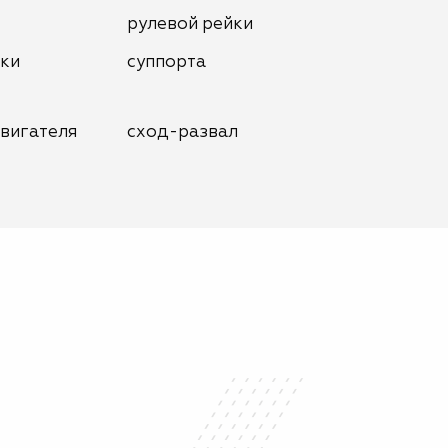
рулевой рейки
нки
суппорта
вигателя
сход-развал