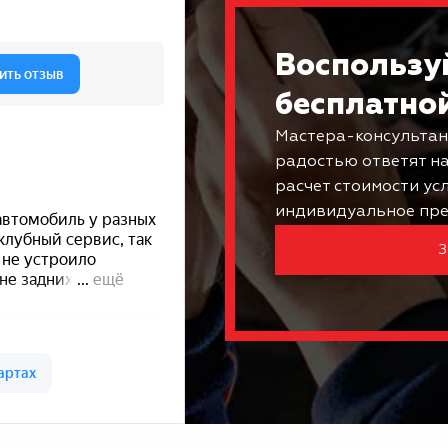
Воспользу
бесплатно
Мастера-консультан
радостью ответят н
расчет стоимости ус
индивидуальное пре
З