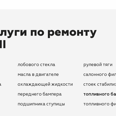
луги по ремонту
II
лобового стекла
рулевой тяги
масла в двигателе
салонного фи
а
охлаждающей жидкости
стоек стабили
переднего бампера
топливного б
подшипника ступицы
топливного ф