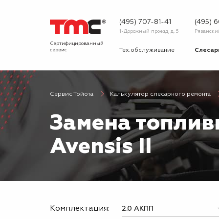
(495) 707-81-41
(495) 
1-Дорожный проезд, д. 5
Рязанский 
Сертифицированный
сервис
Тех.обслуживание
Слесар
Запчасти
Диагнос
Сервис Тойота
Калькулятор слесарного ремонта
О сервисе
Вопрос
Замена топлив
Новости
Галерея
Avensis II
Комплектация: