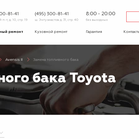
8:00 - 20:00
600-81-41
(495) 300-81-41
п-т, д. 10, стр. 19
ш. Энтузиастов д. 31, стр. 40
без выходных
ный ремонт
Кузовной ремонт
Гарантия
Контакт
тика
Сход-развал
Автострахование
Шиномо
Avensis II
Замена топливного бака
-ответ
Корпоративным
Бонусная
клиентам
программа
ного бака Toyota
Вакансии
Отзывы