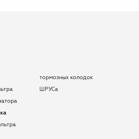
тормозных колодок
льтра
ШРУСа
затора
ака
ильтра