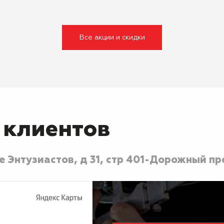
Все акции и скидки
 клиентов
 Энтузиастов, д 31, стр 40
1-Дорожный про