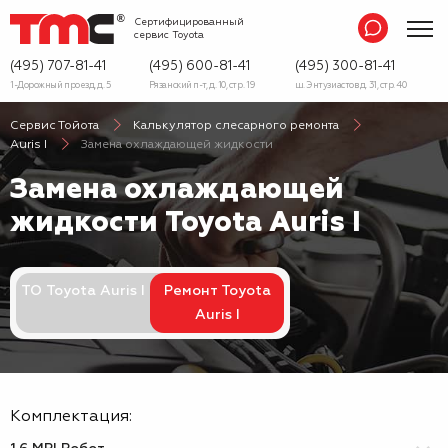
Сертифицированный
сервис
Toyota
(495) 707-81-41
(495) 600-81-41
(495) 300-81-41
1-Дорожный проезд, д. 5
Рязанский п-т, д. 10, стр. 19
ш. Энтузиастов д. 31, стр. 40
Сервис Тойота
Калькулятор слесарного ремонта
Auris I
Замена охлаждающей жидкости
Замена охлаждающей
жидкости
Toyota Auris I
ТО Toyota Auris I
Ремонт Toyota
Auris I
Комплектация: