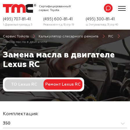
Сертифицированный
сервис
Toyota
(495) 707-81-41
(495) 600-81-41
(495) 300-81-41
1-Дорожный проезд, д. 5
Рязанский п-т, д. 10, стр. 19
ш. Энтузиастов д. 31, стр. 40
Сервис Тойота
Калькулятор слесарного ремонта
RC
Замена масла в двигателе
Замена масла в двигателе
Lexus RC
ТО Lexus RC
Ремонт Lexus RC
Комплектация: