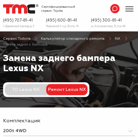
Сертифицированный
сервис
Toyota
(495) 707-81-41
(495) 600-81-41
(495) 300-81-41
1-Дорожный проезд, д. 5
Рязанский п-т, д. 10, стр. 19
ш. Энтузиастов д. 31, стр. 40
Сервис Тойота
Калькулятор слесарного ремонта
NX
Замена заднего бампера
Замена заднего бампера
Lexus NX
ТО Lexus NX
Ремонт Lexus NX
Комплектация: