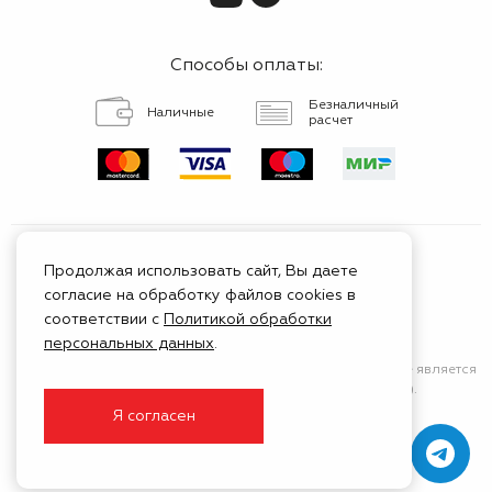
Способы оплаты:
Безналичный
Наличные
расчет
Продолжая использовать сайт, Вы даете
согласие на обработку файлов cookies в
Сертифицированный
соответствии с
Политикой обработки
сервис
персональных данных
.
Сайт носит исключительно информационный характер
и не является
публичной афертой (положения Статьи 437 ГК РФ).
Я согласен
© 1999 - 2026 ГК Тойота Моторс Клуб
Создание и продвижение —
Белый Кит