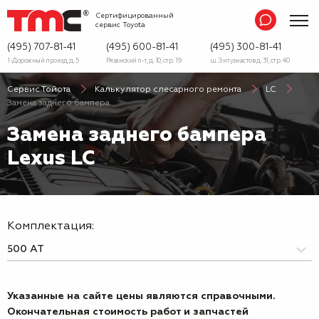
Сертифицированный
сервис
Toyota
(495) 707-81-41
(495) 600-81-41
(495) 300-81-41
1-Дорожный проезд, д. 5
Рязанский п-т, д. 10, стр. 19
ш. Энтузиастов д. 31, стр. 40
Сервис Тойота
Калькулятор слесарного ремонта
LC
Замена заднего бампера
Замена заднего бампера
Lexus LC
Комплектация:
Указанные на сайте цены являются справочными.
Окончательная стоимость работ и запчастей