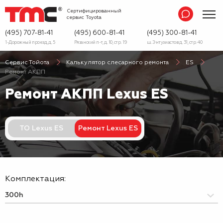
Сертифицированный
сервис
Toyota
(495) 707-81-41
(495) 600-81-41
(495) 300-81-41
1-Дорожный проезд, д. 5
Рязанский п-т, д. 10, стр. 19
ш. Энтузиастов д. 31, стр. 40
Сервис Тойота
Калькулятор слесарного ремонта
ES
Ремонт АКПП
Ремонт АКПП Lexus ES
ТО Lexus ES
Ремонт Lexus ES
Комплектация: