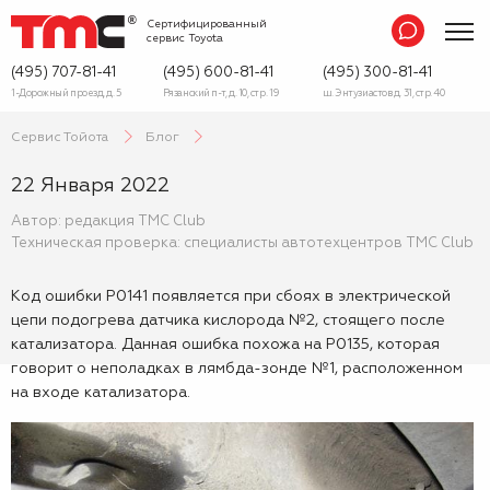
Сертифицированный
сервис
Toyota
(495) 707-81-41
(495) 600-81-41
(495) 300-81-41
1-Дорожный проезд, д. 5
Рязанский п-т, д. 10, стр. 19
ш. Энтузиастов д. 31, стр. 40
Сервис Тойота
Блог
22 Января 2022
Автор: редакция TMC Club
Техническая проверка: специалисты автотехцентров TMC Club
Код ошибки P0141 появляется при сбоях в электрической
цепи подогрева датчика кислорода №2, стоящего после
катализатора. Данная ошибка похожа на P0135, которая
говорит о неполадках в лямбда-зонде №1, расположенном
на входе катализатора.