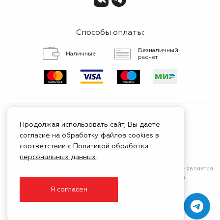
Способы оплаты:
Безналичный
Наличные
расчет
Продолжая использовать сайт, Вы даете
согласие на обработку файлов cookies в
Сертифицированный
соответствии с
Политикой обработки
сервис
персональных данных
.
Сайт носит исключительно информационный характер
и не является
публичной афертой (положения Статьи 437 ГК РФ).
Я согласен
© 1999 - 2026 ГК Тойота Моторс Клуб
Создание и продвижение —
Белый Кит