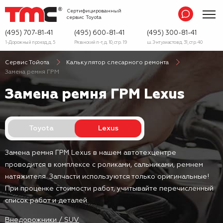
Сертифицированный
сервис
Toyota
(495) 707-81-41
(495) 600-81-41
(495) 300-81-41
1-Дорожный проезд, д. 5
Рязанский п-т, д. 10, стр. 19
ш. Энтузиастов д. 31, стр. 40
Сервис Тойота
Калькулятор слесарного ремонта
Замена ремня ГРМ
Замена ремня ГРМ Lexus
Toyota
Lexus
Замена ремня ГРМ Lexus в нашем автотехцентре
проводится в комплексе с роликами, сальниками, ремнем
натяжителя. Запчасти используются только оригинальные!
При проценке стоимости работ, учитывайте перечисленный
список работ и деталей.
Внедорожники / SUV