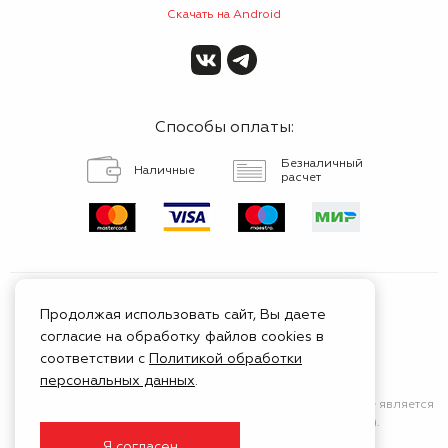
Скачать на Android
Способы оплаты:
Безналичный
Наличные
расчет
Продолжая использовать сайт, Вы даете
согласие на обработку файлов cookies в
Сертифицированный
соответствии с
Политикой обработки
сервис
персональных данных
.
Сайт носит исключительно информационный характер
и не является
публичной афертой (положения Статьи 437 ГК РФ).
Я согласен