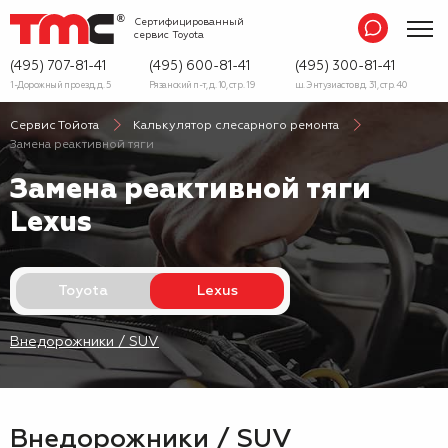
Сертифицированный
сервис
Toyota
(495) 707-81-41
(495) 600-81-41
(495) 300-81-41
1-Дорожный проезд, д. 5
Рязанский п-т, д. 10, стр. 19
ш. Энтузиастов д. 31, стр. 40
Сервис Тойота
Калькулятор слесарного ремонта
Замена реактивной тяги
Замена реактивной тяги
Lexus
Toyota
Lexus
Внедорожники / SUV
Внедорожники / SUV